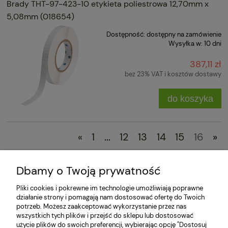
Brady THT-97-423-10 etykieta poliestrowa 12,70mm x
5,08mm (018654)
Dostępność:
dostępny na zamówienie
Wysyłka w:
10 dni
387,11 zł
bez 23% VAT i kosztów dostawy
do koszyka
«
1
...
12
13
14
15
16
»
Dbamy o Twoją prywatność
Zakupy
Pliki cookies i pokrewne im technologie umożliwiają poprawne
działanie strony i pomagają nam dostosować ofertę do Twoich
Dokumenty
potrzeb. Możesz zaakceptować wykorzystanie przez nas
wszystkich tych plików i przejść do sklepu lub dostosować
Pomoc
użycie plików do swoich preferencji, wybierając opcję "Dostosuj