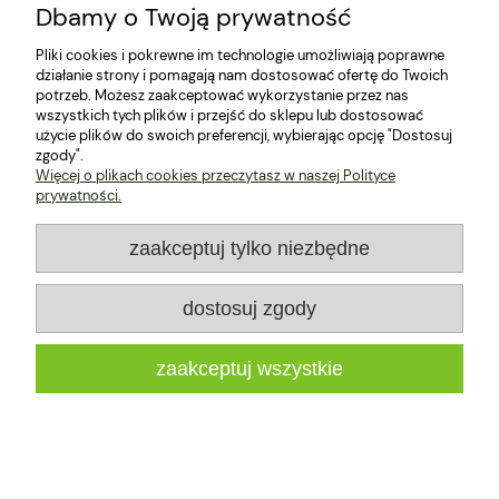
Dbamy o Twoją prywatność
Zakupy
Pliki cookies i pokrewne im technologie umożliwiają poprawne
działanie strony i pomagają nam dostosować ofertę do Twoich
Dokumenty
potrzeb. Możesz zaakceptować wykorzystanie przez nas
wszystkich tych plików i przejść do sklepu lub dostosować
Pomoc
użycie plików do swoich preferencji, wybierając opcję "Dostosuj
zgody".
Więcej o plikach cookies przeczytasz w naszej Polityce
Moje konto
prywatności.
Informacje
zaakceptuj tylko niezbędne
dostosuj zgody
zaakceptuj wszystkie
pokaż pełną wersję strony
Sklep internetowy Shoper.pl